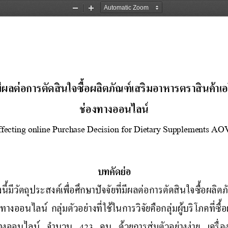
Zoom
Zoom
Out
In
่มีผลต่อการตัดสินใจซื้อผลิตภัณฑ์เสริมอาหารตราสินค้า
ช่องทางออน
ไ
ลน์
ffecting online Purchase Decision for Dietary Supplements A
บทคัดย่อ
ร
ง
น
ม
ว
ต
ถ
ป
ร
ะ
ส
ง
ค
เ
พ
อ
ศ
ก
ษ
า
ป
จ
จ
ย
ท
ม
ผ
ล
ต
อ
ก
า
ร
ต
ด
ส
น
ใ
จ
ซ
อ
ผ
ล
ต
ง
ท
า
ง
อ
อ
น
ไ
ล
น
ก
ล
ม
ต
ว
อ
ย
า
ง
ท
ใ
ช
ใ
น
ก
า
ร
ว
จ
ย
ค
อ
ก
ล
ม
ผ
บ
ร
โ
ภ
ค
ท
ซ
ออนไลน์  จ านวน  423  คน  ด้วยการสุ่มตัวอย่างง่าย 
เครื่อ