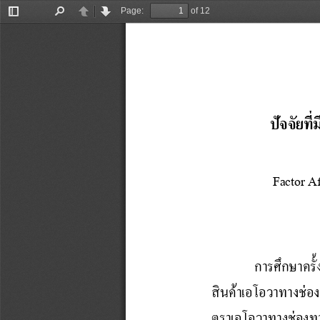
Page:
of 12
Toggle
Find
Previous
Next
Sidebar
ปัจจัยที
Factor A
การ
ศ
ก
ษ
า
ค
ส
น
ค
า
เ
อ
โ
อ
ว
า
ท
า
ง
ช
อ
ตราเอโอวาทางช่องทาง