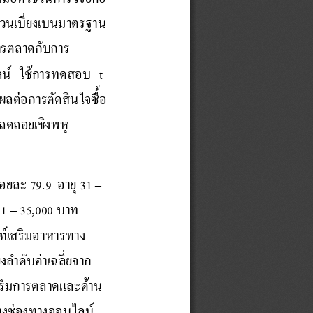
่วนเบี่ยงเบนมาตรฐาน 
การตลาดกับการ
ลน์ ใช้การทดสอบ 
t
-
ผลต่อ
ก
า
ร
ต
ด
ส
น
ใ
จ
ซ
อ
รถดถอยเชิงพหุ 
อยละ 79.9  อายุ 31 
–
1 
–
35,000 บาท  
ณ
ฑ
เ
ส
ร
ม
อ
า
ห
า
ร
ท
า
ง
งล าดับค่าเฉลี่ยจาก
สริมการตลาด
และด้าน
ท
า
ง
ช
อ
ง
ท
า
ง
อ
อ
น
ไ
ล
น