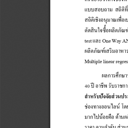
แบบสอบถาม สถิติที่ใ
สถิติเชิงอนุมาณเพื
ต
ด
ส
น
ใ
จ
ซ
อ
ผ
ล
ต
ภ
test 
และ 
One Way A
ผลิตภัณฑ์เสริมอาหา
Multiple linear regre
ผลการศึกษา
40 ปี อาชีพ รับราชก
ส าหรับปัจจัยส่วน
ช่องทางออนไลน์ โดยภ
มากไปน้
อยคือ ด้านผ
ราคา
ตามล าดับ
ส
ว