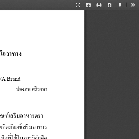
Current
Presentation
Open
Print
Download
Too
View
Mode
เอโอวาทาง
OVA Brand
ปองภพ ศรีวงษา
ภ
ณ
ฑ
เ
ส
ร
ม
อ
า
ห
า
ร
ต
ร
า
อ
ผ
ล
ต
ภ
ณ
ฑ
เ
ส
ร
ม
อ
า
ห
า
ร
งมือที่ใช้ในการวิจัยคือ