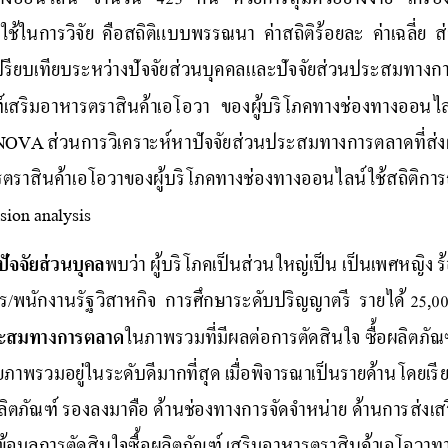
ช้ในการวิจัย คือสถิติแบบพรรณนา ค่าสถิติร้อยละ ค่าเฉลี่ย ส
่อเปรียบเทียบระหว่างปัจจัยส่วนบุคคลและปัจจัยส่วนประสมทาง
ณ
ฑ
เ
ส
ร
ม
อ
า
ห
า
ร
ต
ร
า
ส
น
ค
า
เ
อ
โ
อ
วา ของผู้บริโภคทางช่องทางออนไ
NOVA 
ส่วนการ
วิเคราะห์หาปัจจัย
ส่วนประสมทางการตลาดที่ส่ง
รตราสินค้าเอโอวาของผู้บริโภคทางช่องทางออนไลน์
ใช้
สถิติกา
ssion analysis
พบว่า ผู้บริโภคเป็นส่วนใหญ่เป็น เป็นเพศหญิง ร้
ปัจจัยส่วนบุคล
าร/พนักง
านรัฐวิสาหกิจ  การศึกษาระดับปริญญาตรี  รายได้ 25,00
ใ
น
ภ
า
พ
ร
ว
ม
ท
ม
ผ
ล
ต
อ
ก
า
ร
ต
ด
ส
น
ใ
จ
ซ
อ
ผ
ล
ต
ภ
ประสมทางการตลาด
าพรวมอยู่ในระดับดีมากที่สุด เมื่อพิจารณาเป็นรายด้าน
โดยเรีย
ลิตภัณฑ์
รองลงมาคือ 
ด้านช่องทางการจัดจ าหน่าย
ด้านการส่งเ
น
ข
อ
ม
ล
ก
า
ร
ต
ด
ส
น
ใ
จ
ซ
อ
ผ
ล
ต
ภ
ณ
ฑ
เ
ส
ร
ม
อ
า
ห
า
ร
ต
ร
า
ส
น
ค
า
เ
อ
โ
อ
ว
า