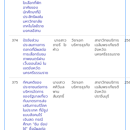
ใจเลือกที่พัก
อาศัยของ
นักศึกษาที่มี
ประสิทธิผลใน
มหาวิทยาลัย
เทคโนโลยีราช
มงคลอีสาน
374
ปัจจัยส่วน
นางสาว
วิชาเอก
สาขาวิทยบริการ
25
ประสมทางการ
ภาจรี ใจ
บริหารธุรกิจ
เฉลิมพระเกียรติ
ตลาดที่มีผลต่อ
ห้าว
จังหวัด
การเลือกรับชม
นครศรีธรรมราช
ภาพยนตร์ผ่าน
เว็บออนไลน์ ใน
เขตจังหวัด
นครศรีธรรมราช
375
ทัศนคติของ
นางสาว
วิชาเอก
สาขาวิทยบริการ
25
ประชาชนต่อการ
ศศิวิมล
บริหารธุรกิจ
เฉลิมพระเกียรติ
บริหารจัดการ
พาน
จังหวัด
ของรัฐบาลเกี่ยว
สัมฤทธิ์
ปราจีนบุรี
กับมาตรการส่ง
เสริมการบริโภค
ในประเทศ ที่มีรูป
แบบสังคมไร้
เงินสด กรณี
ศึกษา “ชิม ช้อป
ใช้” ซึ่งมีผลต่อ