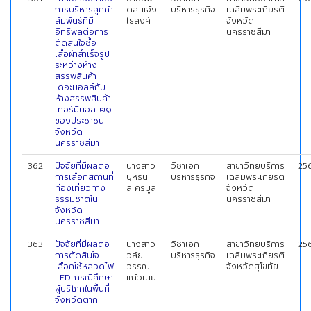
การบริหารลูกค้า
ดล แจ้ง
บริหารธุรกิจ
เฉลิมพระเกียรติ
สัมพันธ์ที่มี
ไธสงค์
จังหวัด
อิทธิพลต่อการ
นครราชสีมา
ตัดสินใจซื้อ
เสื้อผ้าสำเร็จรูป
ระหว่างห้าง
สรรพสินค้า
เดอะมอลล์กับ
ห้างสรรพสินค้า
เทอร์มินอล ๒๑
ของประชาชน
จังหวัด
นครราชสีมา
362
ปัจจัยที่มีผลต่อ
นางสาว
วิชาเอก
สาขาวิทยบริการ
25
การเลือกสถานที่
บุหรัน
บริหารธุรกิจ
เฉลิมพระเกียรติ
ท่องเที่ยวทาง
ละครมูล
จังหวัด
ธรรมชาติใน
นครราชสีมา
จังหวัด
นครราชสีมา
363
ปัจจัยที่มีผลต่อ
นางสาว
วิชาเอก
สาขาวิทยบริการ
25
การตัดสินใจ
วลัย
บริหารธุรกิจ
เฉลิมพระเกียรติ
เลือกใช้หลอดไฟ
วรรณ
จังหวัดสุโขทัย
LED กรณีศึกษา
แก้วเนย
ผู้บริโภคในพื้นที่
จังหวัดตาก