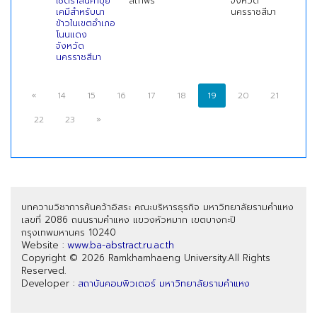
ใช้ตราสินค้าปุ๋ย
สถาพร
จังหวัด
เคมีสำหรับนา
นครราชสีมา
ข้าวในเขตอำเภอ
โนนแดง
จังหวัด
นครราชสีมา
«
14
15
16
17
18
19
20
21
22
23
»
บทความวิชาการค้นคว้าอิสระ คณะบริหารธุรกิจ มหาวิทยาลัยรามคำแหง
เลขที่ 2086 ถนนรามคำแหง แขวงหัวหมาก เขตบางกะปิ
กรุงเทพมหานคร 10240
Website :
www.ba-abstract.ru.ac.th
Copyright © 2026 Ramkhamhaeng University.All Rights
Reserved.
Developer :
สถาบันคอมพิวเตอร์ มหาวิทยาลัยรามคำแหง