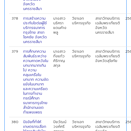
จังหวัด
นครราชสีมา
378
การสร้างความ
นางสาว
วิชาเอก
สาขาวิทยบริการ
25
ประทับใจต่อผู้ใช้
นริศรา
บริหารธุรกิจ
เฉลิมพระเกียรติ
บริการธนาคาร
แดนค้าง
จังหวัด
กรุงไทย สาขา
พลู
นครราชสีมา
โชคชัย จังหวัด
นครราชสีมา
379
การศึกษาความ
นางสาว
วิชาเอก
สาขาวิทยบริการ
25
สัมพันธ์ระหว่าง
กิ่งแก้ว
บริหารธุรกิจ
เฉลิมพระเกียรติ
ความคาดหวังใน
ศิริกาญ
จังหวัดสุโขทัย
บทบาทมากเกิน
สกุล
ไป ความ
คลุมเครือใน
บทบาท ความขัด
แย้งในบทบาท
และความเครียด
ในการทำงาน
กรณีศึกษา
ธนาคารกรุงไทย
สำนักงานเขต
กำแพงเพชร
380
ปัจจัยที่ทำให้
ปิยวัฒน์
วิชาเอก
สาขาวิทยบริการ
25
เกษตรกรเลือก
วงศ์ศรี
บริหารธุรกิจ
เฉลิมพระเกียรติ