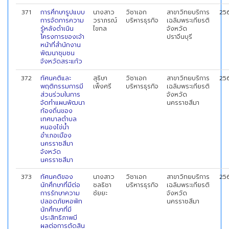
371
การศึกษารูปแบบ
นางสาว
วิชาเอก
สาขาวิทยบริการ
25
การจัดการความ
วราภรณ์
บริหารธุรกิจ
เฉลิมพระเกียรติ
รู้หลังดำเนิน
ไขกล
จังหวัด
โครงการของเจ้า
ปราจีนบุรี
หน้าที่สำนักงาน
พัฒนาชุมชน
จังหวัดสระแก้ว
372
ทัศนคติและ
สุธิษา
วิชาเอก
สาขาวิทยบริการ
25
พฤติกรรมการมี
เพ็งศรี
บริหารธุรกิจ
เฉลิมพระเกียรติ
ส่วนร่วมในการ
จังหวัด
จัดทำแผนพัฒนา
นครราชสีมา
ท้องถิ่นของ
เทศบาลตำบล
หนองไข่น้ำ
อำเภอเมือง
นครราชสีมา
จังหวัด
นครราชสีมา
373
ทัศนคติของ
นางสาว
วิชาเอก
สาขาวิทยบริการ
25
นักศึกษาที่มีต่อ
ชลธิชา
บริหารธุรกิจ
เฉลิมพระเกียรติ
การรักษาความ
ชัยยะ
จังหวัด
ปลอดภัยหอพัก
นครราชสีมา
นักศึกษาที่มี
ประสิทธิภาพมี
ผลต่อการตัดสิน