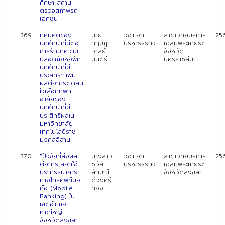
ศึกษา สถาน
ตรวจสภาพรถ
เอกชน
369
ทัศนคติของ
นาย
วิชาเอก
สาขาวิทยบริการ
25
นักศึกษาที่มีต่อ
กฤษฎา
บริหารธุรกิจ
เฉลิมพระเกียรติ
การรักษาความ
วาลย์
จังหวัด
ปลอดภัยหอพัก
มนตรี
นครราชสีมา
นักศึกษาที่มี
ประสิทธิภาพมี
ผลต่อการตัดสิน
ใจเลือกที่พัก
อาศัยของ
นักศึกษาที่มี
ประสิทธิผลใน
มหาวิทยาลัย
เทคโนโลยีราช
มงคลอีสาน
370
"ปัจจัยที่ส่งผล
นางสาว
วิชาเอก
สาขาวิทยบริการ
25
ต่อการเลือกใช้
ชวัล
บริหารธุรกิจ
เฉลิมพระเกียรติ
บริการธนาคาร
ลักษณ์
จังหวัดสงขลา
ทางโทรศัพท์มือ
ด้วงศรี
ถือ (Mobile
ทอง
Banking) ใน
เขตอำเภอ
หาดใหญ่
จังหวัดสงขลา "