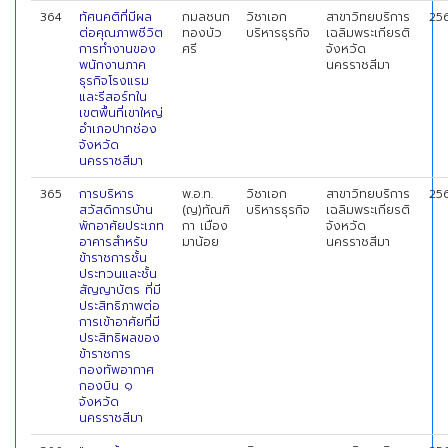
364
ทัศนคติที่มีผล
กมลชนก
วิชาเอก
สาขาวิทยบริการ
25
ต่อคุณภาพชีวิต
ทองบัว
บริหารธุรกิจ
เฉลิมพระเกียรติ
การทำงานของ
ศรี
จังหวัด
พนักงานภาค
นครราชสีมา
ธุรกิจโรงแรม
และรีสอร์ทใน
เขตพื้นที่เขาใหญ่
อำเภอปากช่อง
จังหวัด
นครราชสีมา
365
การบริหาร
พ.อ.ท.
วิชาเอก
สาขาวิทยบริการ
25
สวัสดิการบ้าน
(ญ)ทัณฑิ
บริหารธุรกิจ
เฉลิมพระเกียรติ
พักอาศัยประเภท
กา เมือง
จังหวัด
อาคารสำหรับ
มาน้อย
นครราชสีมา
ข้าราชการชั้น
ประทวนและชั้น
สัญญาบัตร ที่มี
ประสิทธิภาพต่อ
การเข้าอาศัยที่มี
ประสิทธิผลของ
ข้าราชการ
กองทัพอากาศ
กองบิน ๑
จังหวัด
นครราชสีมา