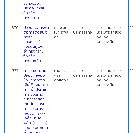
ธุรกิจของผู้
ประกอบการใน
จังหวัด
นครนายก
376
ปัจจัยที่มีอิทธิพล
ชัยวัฒน์
วิชาเอก
สาขาวิทยบริการ
25
ต่อการตัดสินใจ
เบญจพล
บริหารธุรกิจ
เฉลิมพระเกียรติ
ซื้อรถ
กุล
จังหวัด
แทรกเตอร์
นครราชสีมา
แบรนด์คูโบต้า
อำเภอจักราช
จังหวัด
นครราชสีมา
377
การรักษาความ
นางสาว
วิชาเอก
สาขาวิทยบริการ
25
ปลอดภัยของ
พีรฎา
บริหารธุรกิจ
เฉลิมพระเกียรติ
ข้อมูลทางการ
สุดแสวง
จังหวัด
เงิน ที่ส่งผลต่อ
นครราชสีมา
การเพิ่มปริมาณ
การใช้บริการ
ธนาคารกสิกร
ไทย โปรแกรม
สำเร็จรูปทางการ
เงินบนโทรศัพท์
เคลื่อนที่ เค
พลัส (K PLUS)
ของประชาชนใน
อำเภอเมือง