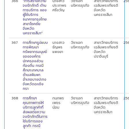
366
"การสร้างความ
นางสาว
วิชาเอก
สาขาวิทยบริการ
25
จงรักภักดี ด้าน
ประภาพร
บริหารธุรกิจ
เฉลิมพระเกียรติ
การบริการ ของ
ศรีขวัญ
จังหวัด
ผู้ใช้บริการ
นครราชสีมา
ธนาคารกรุงไทย
สาขาโชคชัย
จังหวัด
นครราชสีมา"
367
การศึกษารูปแบบ
นางสาว
วิชาเอก
สาขาวิทยบริการ
25
การพัฒนา
ธัญพร
บริหารธุรกิจ
เฉลิมพระเกียรติ
ทรัพยากรมนุษย์
แพงยา
จังหวัด
ขององค์กร
ปราจีนบุรี
ปกครองส่วน
ท้องถิ่น กรณี
ศึกษา:เทศบาล
ตำบลพิมพา
อำเภอบางปะกง
จังหวัดฉะเชิง
ทรา
368
การศึกษา
กนกพร
วิชาเอก
สาขาวิทยบริการ
25
คุณภาพการให้
เพชร
บริหารธุรกิจ
เฉลิมพระเกียรติ
บริการลูกค้าที่
น้อม
จังหวัด
ส่งผลต่อความ
นครราชสีมา
จงรักภักดีในการ
ใช้บริการของ
ลูกค้า กรณี