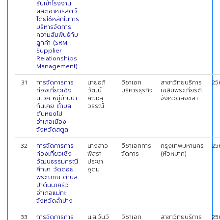
รับเข้าโรงงาน
ผลิตอาหารสัตว์
โดยใช้หลักในการ
บริหารจัดการ
ความสัมพันธ์กับ
ลูกค้า (SRM :
Supplier
Relationships
Management)
31
การจัดการการ
นายอภิ
วิชาเอก
สาขาวิทยบริการ
25
ท่องเที่ยวเชิง
วัฒน์
บริหารธุรกิจ
เฉลิมพระเกียรติ
นิเวศ หมู่บ้านบา
คณะสุ
จังหวัดสงขลา
กันเคย ตำบล
วรรณ์
ตันหยงโป
อำเภอเมือง
จังหวัดสตูล
32
การจัดการการ
นางสาว
วิชาเอกการ
กรุงเทพมหานคร
25
ท่องเที่ยวเชิง
พัสรา
จัดการ
(หัวหมาก)
วัฒนธรรมกรณี
ประชา
ศึกษา วัดดอย
อุดม
พระฌาณ ตำบล
ป่าตันนาครัว
อำเภอแม่ทะ
จังหวัดลำปาง
33
การจัดการการ
น.ส.วันวิ
วิชาเอก
สาขาวิทยบริการ
25