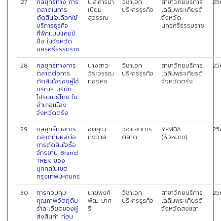
27
กลยุทธ์ทาง การ
น.ส.คารีน่า
วิชาเอก
สาขาวิทยบริการ
25
ตลาดในการ
เปี่ยม
บริหารธุรกิจ
เฉลิมพระเกียรติ
ตัดสินใจเลือกใช้
สุวรรณ
จังหวัด
บริการธุรกิจ
นครศรีธรรมราช
ที่พักแบบแคมป์
ปิ้ง ในจังหวัด
นครศรีธรรมราช
28
กลยุทธ์ทางการ
นางสาว
วิชาเอก
สาขาวิทยบริการ
25
ตลาดต่อการ
วีระวรรณ
บริหารธุรกิจ
เฉลิมพระเกียรติ
ตัดสินใจของผู้ใช้
ทองคง
จังหวัดตรัง
บริการ บริษัท
ไปรษณีย์ไทย ใน
อำเภอเมือง
จังหวัดตรัง
29
กลยุทธ์ทางการ
อติคุณ
วิชาเอกการ
Y-MBA
25
ตลาดที่มีผลต่อ
กังวาฬ
ตลาด
(หัวหมาก)
การตัดสินใจซื้อ
จักรยาน Brand
TREK ของ
บุคคลในเขต
กรุงเทพมหานคร
30
การควบคุม
นายพงศ์
วิชาเอก
สาขาวิทยบริการ
25
คุณภาพวัตถุดิบ
พัฒ บาศ
บริหารธุรกิจ
เฉลิมพระเกียรติ
รำละเอียดของผู้
รี
จังหวัดสงขลา
ส่งสินค้า ก่อน