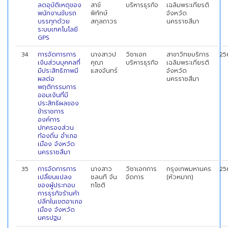
ลดอุบัติเหตุของ
สาข์
บริหารธุรกิจ
เฉลิมพระเกียรติ
พนักงานขับรถ
พิทักษ์
จังหวัด
บรรทุกด้วย
สกุลถาวร
นครราชสีมา
ระบบเทคโนโลยี
GPS
34
การจัดการการ
นางสาวป
วิชาเอก
สาขาวิทยบริการ
25
เงินส่วนบุคคลที่
คุณา
บริหารธุรกิจ
เฉลิมพระเกียรติ
มีประสิทธิภาพมี
แสงจันทร์
จังหวัด
ผลต่อ
นครราชสีมา
พฤติกรรมการ
ออมเงินที่มี
ประสิทธิผลของ
ข้าราชการ
องค์การ
ปกครองส่วน
ท้องถิ่น อำเภอ
เมือง จังหวัด
นครราชสีมา
35
การจัดการการ
นางสาว
วิชาเอกการ
กรุงเทพมหานคร
25
เปลี่ยนแปลง
ชลนที จัน
จัดการ
(หัวหมาก)
ของผู้ประกอบ
ทโชติ
การธุรกิจร้านค้า
ปลีกในเขตอาเภอ
เมือง จังหวัด
นครปฐม