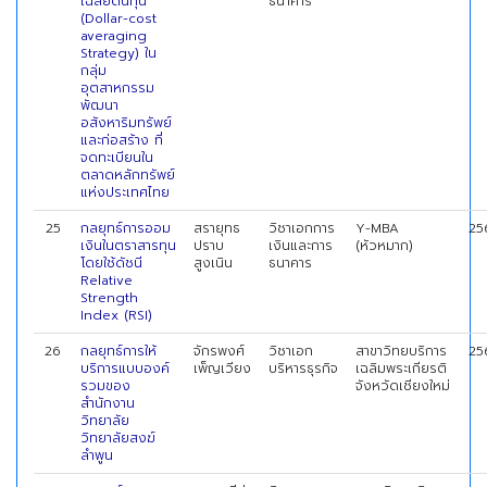
เฉลี่ยต้นทุน
ธนาคาร
(Dollar-cost
averaging
Strategy) ใน
กลุ่ม
อุตสาหกรรม
พัฒนา
อสังหาริมทรัพย์
และก่อสร้าง ที่
จดทะเบียนใน
ตลาดหลักทรัพย์
แห่งประเทศไทย
25
กลยุทธ์การออม
สรายุทธ
วิชาเอกการ
Y-MBA
25
เงินในตราสารทุน
ปราบ
เงินและการ
(หัวหมาก)
โดยใช้ดัชนี
สูงเนิน
ธนาคาร
Relative
Strength
Index (RSI)
26
กลยุทธ์การให้
จักรพงศ์
วิชาเอก
สาขาวิทยบริการ
25
บริการแบบองค์
เพ็ญเวียง
บริหารธุรกิจ
เฉลิมพระเกียรติ
รวมของ
จังหวัดเชียงใหม่
สำนักงาน
วิทยาลัย
วิทยาลัยสงฆ์
ลำพูน