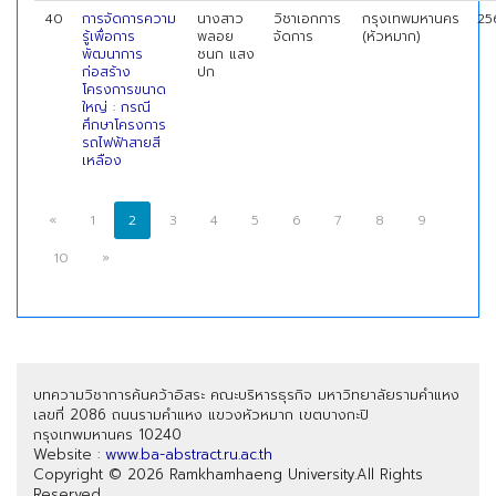
40
การจัดการความ
นางสาว
วิชาเอกการ
กรุงเทพมหานคร
25
รู้เพื่อการ
พลอย
จัดการ
(หัวหมาก)
พัฒนาการ
ชนก แสง
ก่อสร้าง
ปก
โครงการขนาด
ใหญ่ : กรณี
ศึกษาโครงการ
รถไฟฟ้าสายสี
เหลือง
«
1
2
3
4
5
6
7
8
9
10
»
บทความวิชาการค้นคว้าอิสระ คณะบริหารธุรกิจ มหาวิทยาลัยรามคำแหง
เลขที่ 2086 ถนนรามคำแหง แขวงหัวหมาก เขตบางกะปิ
กรุงเทพมหานคร 10240
Website :
www.ba-abstract.ru.ac.th
Copyright © 2026 Ramkhamhaeng University.All Rights
Reserved.