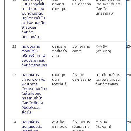
แบบแรงจูงใจใน
อลงกต
บริหารธุรกิจ
เฉลิมพระเกียรติ
การทำงานของ
คำคงคุณ
จังหวัด
พนักงานระดับ
นครราชสีมา
ปฏิบัติการขึ้นไป
ณ โรงงานผลิต
ฮาร์ดดิสก์
จังหวัด
นครราชสีมา
22
กระบวนการ
ปรานระพี
วิชาเอกการ
Y-MBA
25
ตัดสินใจใช้
วงศ์เครือ
ตลาด
(หัวหมาก)
บริการร้านคาเฟ่
สอน
ของประชากรใน
จังหวัดสกลนคร
23
กลยุทธ์การ
นายกฤช
วิชาเอก
สาขาวิทยบริการ
25
ตลาด ๔.๐ เพื่อ
นนท์
บริหารธุรกิจ
เฉลิมพระเกียรติ
พัฒนาการ
เดชะพันธ์
จังหวัดสงขลา
จัดการท่องเที่ยว
ในพื้นที่ชุมชน
ทะเลสาบลำปำ
จังหวัดพัทลุง
ให้เติบโตและ
ยั่งยืน
24
กลยุทธ์การ
ชญาพิช
วิชาเอกการ
Y-MBA
25
ลงทุนแบบถัว
ชา ทองใบ
เงินและการ
(หัวหมาก)