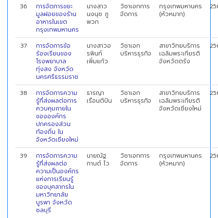
36
การจัดการขยะ
นางสาว
วิชาเอกการ
กรุงเทพมหานคร
25
มูลฝอยของร้าน
นงนุช ภู
จัดการ
(หัวหมาก)
อาหารในเขต
พวก
กรุงเทพมหานคร
37
การจัดการข้อ
นางสาวอ
วิชาเอก
สาขาวิทยบริการ
25
ร้องเรียนของ
รพินท์
บริหารธุรกิจ
เฉลิมพระเกียรติ
โรงพยาบาล
เพิ่มแก้ว
จังหวัดตรัง
ทุ่งสง จังหวัด
นครศรีธรรมราช
38
การจัดการความ
ธารญา
วิชาเอก
สาขาวิทยบริการ
25
รู้ที่ส่งผลต่อการ
เรือนติปัน
บริหารธุรกิจ
เฉลิมพระเกียรติ
ควบคุมภายใน
จังหวัดเชียงใหม่
ขององค์กร
ปกครองส่วน
ท้องถิ่น ใน
จังหวัดเชียงใหม่
39
การจัดการความ
นายณัฐ
วิชาเอกการ
กรุงเทพมหานคร
25
รู้ที่ส่งผลต่อ
กานต์ ไว
จัดการ
(หัวหมาก)
ความเป็นองค์กร
แห่งการเรียนรู้
ของบุคลากรใน
มหาวิทยาลัย
บูรพา จังหวัด
ชลบุรี