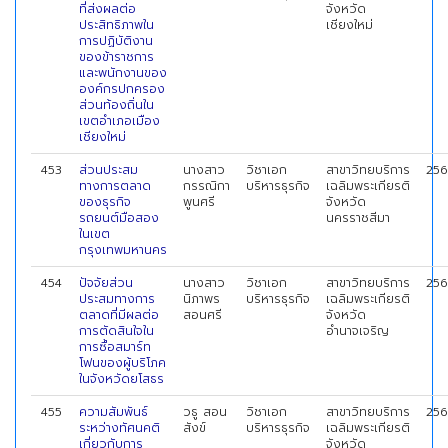
ที่ส่งผลต่อ
จังหวัด
ประสิทธิภาพใน
เชียงใหม่
การปฏิบัติงาน
ของข้าราชการ
และพนักงานของ
องค์กรปกครอง
ส่วนท้องถิ่นใน
เขตอำเภอเมือง
เชียงใหม่
453
ส่วนประสม
นางสาว
วิชาเอก
สาขาวิทยบริการ
256
ทางการตลาด
กรรณิกา
บริหารธุรกิจ
เฉลิมพระเกียรติ
ของธุรกิจ
พูนศรี
จังหวัด
รถยนต์มือสอง
นครราชสีมา
ในเขต
กรุงเทพมหานคร
454
ปัจจัยส่วน
นางสาว
วิชาเอก
สาขาวิทยบริการ
256
ประสมทางการ
นิภาพร
บริหารธุรกิจ
เฉลิมพระเกียรติ
ตลาดที่มีผลต่อ
สอนศรี
จังหวัด
การตัดสินใจใน
อำนาจเจริญ
การซื้อสมาร์ท
โฟนของผู้บริโภค
ในจังหวัดยโสธร
455
ความสัมพันธ์
วธู สอน
วิชาเอก
สาขาวิทยบริการ
256
ระหว่างทัศนคติ
สังข์
บริหารธุรกิจ
เฉลิมพระเกียรติ
เกี่ยวกับการ
จังหวัด