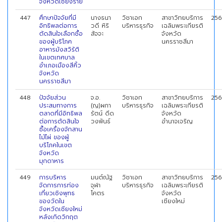
จังหวัดเชียงราย
447
ศึกษาปัจจัยที่มี
นางธนา
วิชาเอก
สาขาวิทยบริการ
256
อิทธิพลต่อการ
วดี หิริ
บริหารธุรกิจ
เฉลิมพระเกียรติ
ตัดสินใจเลือกซื้อ
สัจจะ
จังหวัด
ของผู้บริโภค
นครราชสีมา
อาหารมังสวิรัติ
ในเขตเทศบาล
อำเภอเมืองสีคิ้ว
จังหวัด
นครราชสีมา
448
ปัจจัยส่วน
จ.อ.
วิชาเอก
สาขาวิทยบริการ
256
ประสมทางการ
(ญ)ผกา
บริหารธุรกิจ
เฉลิมพระเกียรติ
ตลาดที่มีอิทธิพล
รัตน์ ดีด
จังหวัด
ต่อการตัดสินใจ
วงพันธ์
อำนาจเจริญ
ซื้อเครื่องจักสาน
ไม้ไผ่ ของผู้
บริโภคในเขต
จังหวัด
มุกดาหาร
449
การบริหาร
มนต์ณัฐ
วิชาเอก
สาขาวิทยบริการ
256
จัดการการท่อง
จุฬา
บริหารธุรกิจ
เฉลิมพระเกียรติ
เที่ยวเชิงพุทธ
โคตร
จังหวัด
ของวัดใน
เชียงใหม่
จังหวัดเชียงใหม่
หลังเกิดวิกฤต