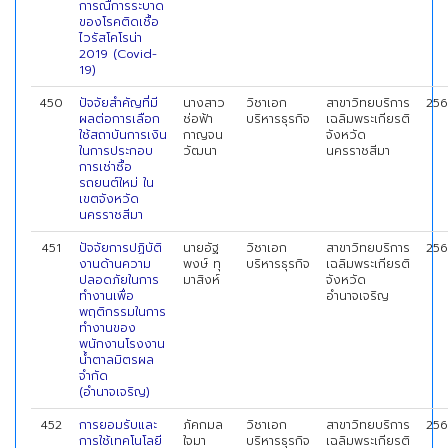
การณืการระบาด
ของโรคติดเชื้อ
ไวรัสโคโรน่า
2019 (Covid-
19)
450
ปัจจัยสำคัญที่มี
นางสาว
วิชาเอก
สาขาวิทยบริการ
256
ผลต่อการเลือก
ช่อฟ้า
บริหารธุรกิจ
เฉลิมพระเกียรติ
ใช้สถาบันการเงิน
กาญจน
จังหวัด
ในการประกอบ
วัฒนา
นครราชสีมา
การเช่าซื้อ
รถยนต์ใหม่ ใน
เขตจังหวัด
นครราชสีมา
451
ปัจจัยการปฏิบัติ
นายอัฐ
วิชาเอก
สาขาวิทยบริการ
256
งานด้านความ
พงษ์ ทุ
บริหารธุรกิจ
เฉลิมพระเกียรติ
ปลอดภัยในการ
มาสิงห์
จังหวัด
ทำงานเพื่อ
อำนาจเจริญ
พฤติกรรมในการ
ทำงานของ
พนักงานโรงงาน
น้ำตาลมิตรผล
จำกัด
(อำนาจเจริญ)
452
การยอมรับและ
ภัคกมล
วิชาเอก
สาขาวิทยบริการ
256
การใช้เทคโนโลยี
ใจมา
บริหารธุรกิจ
เฉลิมพระเกียรติ