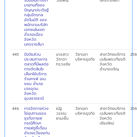
รับมือในการเข้า
วันเพ็ญ
นครราชสีมา
มาแทนที่ของ
ปัญญาประดิษฐ์
กลุ่มจักรกล
อัตโนมัติ ของ
พนักงานบริษัท
เอกชนในเขต
อำเภอเมือง
จังหวัด
นครราชสีมา
445
ปัจจัยส่วน
นางสาว
วิชาเอก
สาขาวิทยบริการ
256
ประสมทางการ
วิภาดา
บริหารธุรกิจ
เฉลิมพระเกียรติ
ตลาดที่มีผลต่อ
ทรวงชัย
จังหวัด
การตัดสินใจ
อำนาจเจริญ
เลือกใช้บริการ
ร้านคาเฟ่ อเม
ซอน อำเภอ
เดชอุดม
จังหวัด
อุบลราชธานี
446
การจัดการห่วง
ณัฐ
วิชาเอก
สาขาวิทยบริการ
256
โซ่อุปทานของ
วรรณ
บริหารธุรกิจ
เฉลิมพระเกียรติ
ธุรกิจกาแฟ
ยามเย็น
จังหวัด
กรณีศึกษา
เชียงใหม่
กาแฟภูชี้เดือน
อำเภอเวียงแก่น