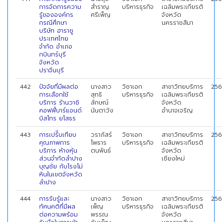
การจัดการความ
สำราญ
บริหารธุรกิจ
เฉลิมพระเกียรติ
รู้ขององค์กร
ศรีเพ็ญ
จังหวัด
กรณีศึกษา
นครราชสีมา
บริษัท ฮาราชู
ประเทศไทย
จำกัด อำเภอ
กบินทร์บุรี
จังหวัด
ปราจีนบุรี
442
ปัจจัยที่มีผลต่อ
นางสาว
วิชาเอก
สาขาวิทยบริการ
256
การเลือกใช้
สุทธิ
บริหารธุรกิจ
เฉลิมพระเกียรติ
บริการ ร้านวาชิ
ลักษณ์
จังหวัด
คอฟฟี่บาร์แอนด์
นันตาวัง
อำนาจเจริญ
บิสโทร ยโสธร
443
การเปรัีบเทียบ
วราภัสร์
วิชาเอก
สาขาวิทยบริการ
256
คุณภาพการ
โพธาร
บริหารธุรกิจ
เฉลิมพระเกียรติ
บริการ ห้างหุ้น
ตนพันธ์
จังหวัด
ส่วนจำกัดลำปาง
เชียงใหม่
บุญชัย กับโรงโม่
หินในเขตจังหวัด
ลำปาง
444
การรับรู้และ
นางสาว
วิชาเอก
สาขาวิทยบริการ
256
ทัศนคติที่มีผล
เพ็ญ
บริหารธุรกิจ
เฉลิมพระเกียรติ
ต่อความพร้อม
พรรณ
จังหวัด