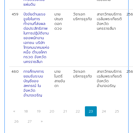
แผ่นดิน
459
ปัจจัยด้านแรง
นาย
วิชาเอก
สาขาวิทยบริการ
256
จูงใจในการ
ปณต
บริหารธุรกิจ
เฉลิมพระเกียรติ
ทำงานที่ส่งผล
ดอก
จังหวัด
ต่อประสิทธิภาพ
ดวง
นครราชสีมา
ในการปฏิบัติงาน
ของพนักงาน
เอกชน บริษัท
โทรคมนาคมแห่ง
หนึ่ง ตำบลโคก
กรวด จังหวัด
นครราชสีมา
460
การศึกษาการ
นาย
วิชาเอก
สาขาวิทยบริการ
256
ยอมรับระบบ
ไมตรี
บริหารธุรกิจ
เฉลิมพระเกียรติ
บัญชีของ
สายจัน
จังหวัด
สหกรณ์ ใน
ดา
อำนาจเจริญ
จังหวัด
อำนาจเจริญ
«
18
19
20
21
22
23
24
25
26
27
»